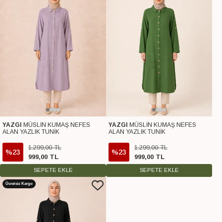
YAZGI
MÜSLİN KUMAŞ NEFES
YAZGI
MÜSLİN KUMAŞ NEFES
ALAN YAZLIK TUNİK
ALAN YAZLIK TUNİK
1.299
,
00
TL
1.299
,
00
TL
%23
%23
999
,
00
TL
999
,
00
TL
SEPETE EKLE
SEPETE EKLE
Ücretsiz Kargo