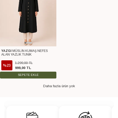
YAZGI
MÜSLİN KUMAŞ NEFES
ALAN YAZLIK TUNİK
1.299
,
00
TL
%23
999
,
00
TL
SEPETE EKLE
Daha fazla ürün yok